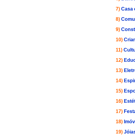
7)
Casa 
8)
Comun
9)
Const
10)
Cria
11)
Cult
12)
Educ
13)
Elet
14)
Espi
15)
Espo
16)
Esté
17)
Fest
18)
Imóv
19)
Jóia