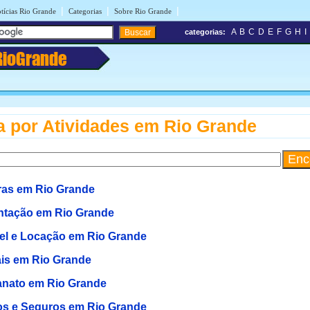
|
|
|
tícias Rio Grande
Categorias
Sobre Rio Grande
A
B
C
D
E
F
G
H
I
categorias:
RioGrande
 por Atividades em Rio Grande
ras em Rio Grande
ntação em Rio Grande
el e Locação em Rio Grande
is em Rio Grande
anato em Rio Grande
s e Seguros em Rio Grande