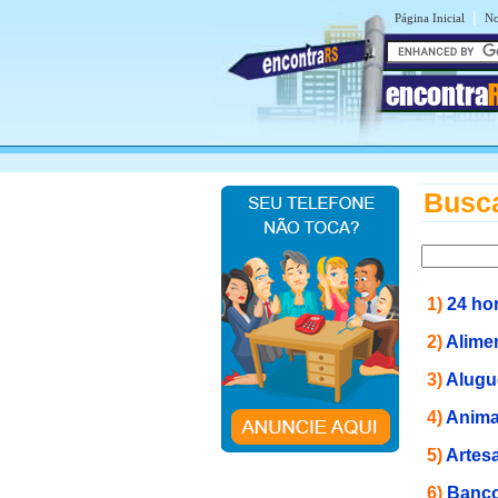
|
Página Inicial
No
encontra
Busca
1)
24 ho
2)
Alime
3)
Alugu
4)
Anima
5)
Artes
6)
Banco