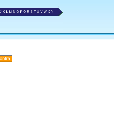
J
K
L
M
N
O
P
Q
R
S
T
U
V
W
X
Y