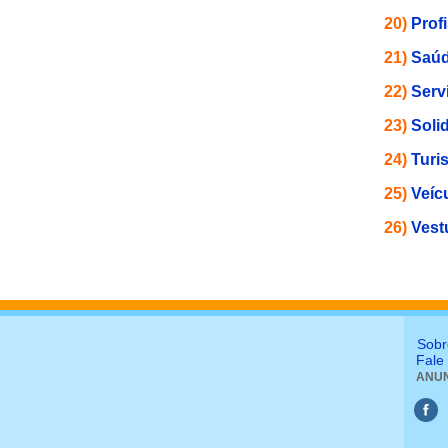
20)
Prof
21)
Saúd
22)
Serv
23)
Soli
24)
Turi
25)
Veíc
26)
Vest
Sobr
Fale
ANUN