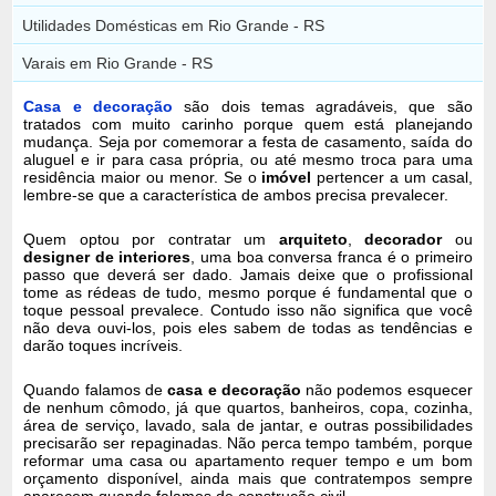
Utilidades Domésticas em Rio Grande - RS
Varais em Rio Grande - RS
Casa e decoração
são dois temas agradáveis, que são
tratados com muito carinho porque quem está planejando
mudança. Seja por comemorar a festa de casamento, saída do
aluguel e ir para casa própria, ou até mesmo troca para uma
residência maior ou menor. Se o
imóvel
pertencer a um casal,
lembre-se que a característica de ambos precisa prevalecer.
Quem optou por contratar um
arquiteto
,
decorador
ou
designer de interiores
, uma boa conversa franca é o primeiro
passo que deverá ser dado. Jamais deixe que o profissional
tome as rédeas de tudo, mesmo porque é fundamental que o
toque pessoal prevalece. Contudo isso não significa que você
não deva ouvi-los, pois eles sabem de todas as tendências e
darão toques incríveis.
Quando falamos de
casa e decoração
não podemos esquecer
de nenhum cômodo, já que quartos, banheiros, copa, cozinha,
área de serviço, lavado, sala de jantar, e outras possibilidades
precisarão ser repaginadas. Não perca tempo também, porque
reformar uma casa ou apartamento requer tempo e um bom
orçamento disponível, ainda mais que contratempos sempre
aparecem quando falamos de construção civil.