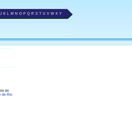
J
K
L
M
N
O
P
Q
R
S
T
U
V
W
X
Y
nou as
e de Rio