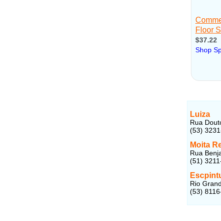
Luiza
Rua Douto
(53) 323
Moita R
Rua Benja
(51) 3211
Escpint
Rio Grand
(53) 8116