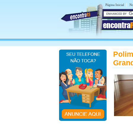
|
Página Inicial
No
encontra
Polim
Gran