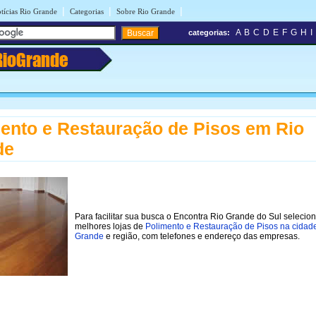
|
|
|
tícias Rio Grande
Categorias
Sobre Rio Grande
A
B
C
D
E
F
G
H
I
categorias:
RioGrande
ento e Restauração de Pisos em Rio
de
Para facilitar sua busca o Encontra Rio Grande do Sul selecio
melhores lojas de
Polimento e Restauração de Pisos na cidad
Grande
e região, com telefones e endereço das empresas.