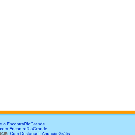
e o EncontraRioGrande
 com EncontraRioGrande
Com Destaque
Anuncie Grátis
CIE:
|