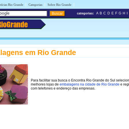
|
|
|
tícias Rio Grande
Categorias
Sobre Rio Grande
A
B
C
D
E
F
G
H
I
categorias:
RioGrande
lagens em Rio Grande
Para facilitar sua busca o Encontra Rio Grande do Sul selecio
melhores lojas de
embalagens na cidade de Rio Grande
e reg
com telefones e endereço das empresas.