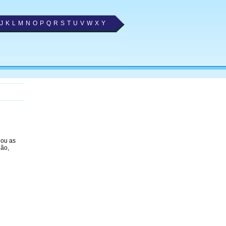
J
K
L
M
N
O
P
Q
R
S
T
U
V
W
X
Y
nou as
ião,