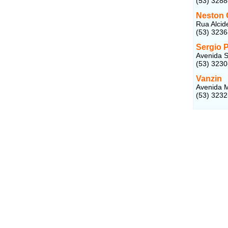
(53) 328
Neston 
Rua Alcid
(53) 323
Sergio 
Avenida S
(53) 323
Vanzin
Avenida M
(53) 323