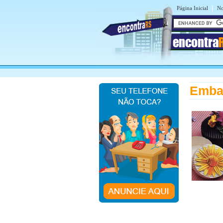
|
Página Inicial
No
encontra
Emba