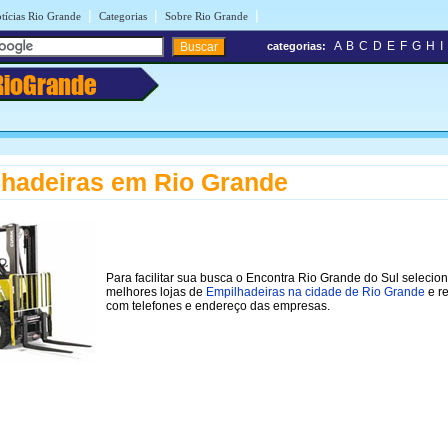
|
|
|
tícias Rio Grande
Categorias
Sobre Rio Grande
A
B
C
D
E
F
G
H
I
categorias:
RioGrande
hadeiras em Rio Grande
Para facilitar sua busca o Encontra Rio Grande do Sul selecio
melhores lojas de
Empilhadeiras na cidade de Rio Grande
e re
com telefones e endereço das empresas.