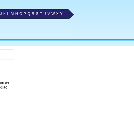
J
K
L
M
N
O
P
Q
R
S
T
U
V
W
X
Y
nou as
gião,