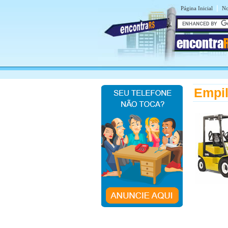
|
Página Inicial
No
encontra
Empil