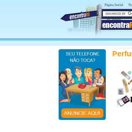
|
Página Inicial
No
encontra
Perfu