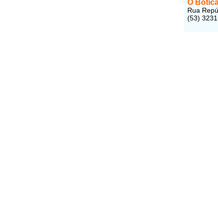
O Boticá
Rua Repúb
(53) 323