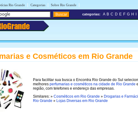
|
|
|
tícias Rio Grande
Categorias
Sobre Rio Grande
A
B
C
D
E
F
G
H
I
categorias:
RioGrande
marias e Cosméticos em Rio Grande
Para facilitar sua busca o Encontra Rio Grande do Sul selecio
melhores
perfumarias e cosméticos na cidade de Rio Grande
região, com telefones e endereço das empresas.
Similares: »
Cosméticos em Rio Grande
»
Drogarias e Farmác
Rio Grande
»
Lojas Diversas em Rio Grande