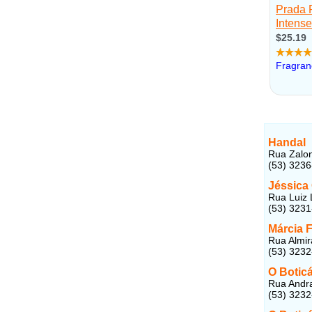
Handal
Rua Zalon
(53) 323
Jéssica
Rua Luiz 
(53) 323
Márcia 
Rua Almir
(53) 323
O Boticá
Rua Andra
(53) 323