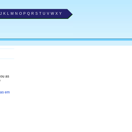
J
K
L
M
N
O
P
Q
R
S
T
U
V
W
X
Y
nou as
e
ias em