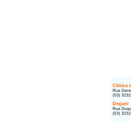
Clinica
Rua Gener
(53) 323
Degani
Rua Duque
(53) 323