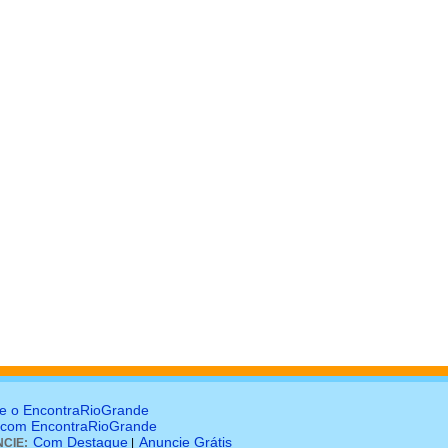
e o EncontraRioGrande
 com EncontraRioGrande
Com Destaque
Anuncie Grátis
CIE:
|