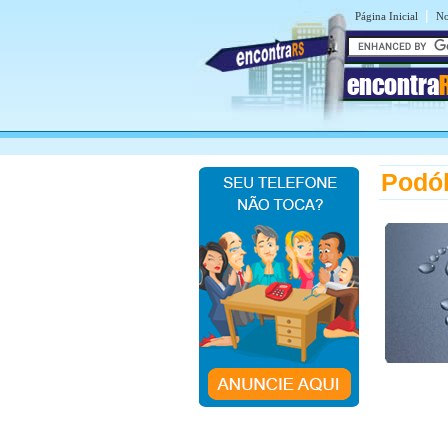
|
Página Inicial
No
encontra
Podól