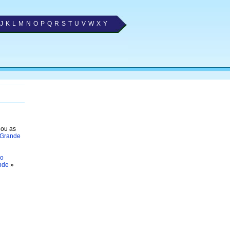
J
K
L
M
N
O
P
Q
R
S
T
U
V
W
X
Y
nou as
 Grande
io
nde
»