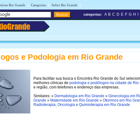
|
|
|
tícias Rio Grande
Categorias
Sobre Rio Grande
A
B
C
D
E
F
G
H
I
categorias:
RioGrande
ogos e Podologia em Rio Grande
Para facilitar sua busca o Encontra Rio Grande do Sul selecio
melhores clínicas de
podologia e podólogos na cidade de Rio
e região, com telefones e endereço das empresas.
Similares: »
Dermatologia em Rio Grande
»
Ginecologia em R
Grande
»
Maternidade em Rio Grande
»
Otorrinos em Rio Gra
Radioterapia, Oncologia e Quimioterapia em Rio Grande