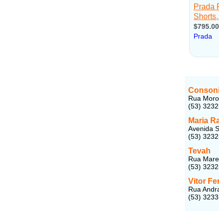
Conson
Rua Moron
(53) 323
Maria R
Avenida S
(53) 323
Tevah
Rua Marec
(53) 323
Vitor Fe
Rua Andra
(53) 323