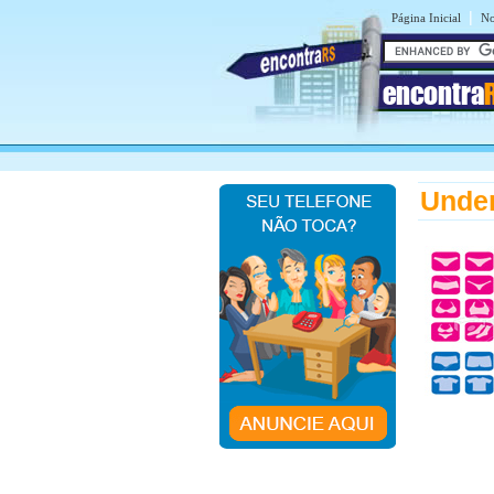
|
Página Inicial
No
encontra
Unde