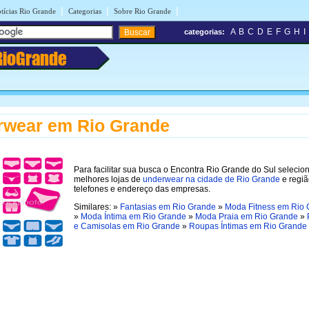
|
|
|
tícias Rio Grande
Categorias
Sobre Rio Grande
A
B
C
D
E
F
G
H
I
categorias:
RioGrande
rwear em Rio Grande
Para facilitar sua busca o Encontra Rio Grande do Sul selecio
melhores lojas de
underwear na cidade de Rio Grande
e regiã
telefones e endereço das empresas.
Similares: »
Fantasias em Rio Grande
»
Moda Fitness em Rio
»
Moda Íntima em Rio Grande
»
Moda Praia em Rio Grande
»
e Camisolas em Rio Grande
»
Roupas Íntimas em Rio Grande