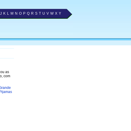
J
K
L
M
N
O
P
Q
R
S
T
U
V
W
X
Y
nou as
o, com
 Grande
Pijamas